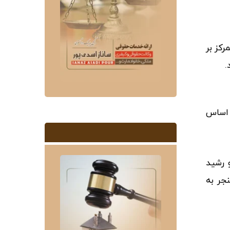
استفاده
کنید.
رکز بر
.
و اساس
 رشید
جر به