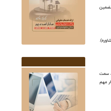
تضمین
اوره).
، سمت
ر مهم