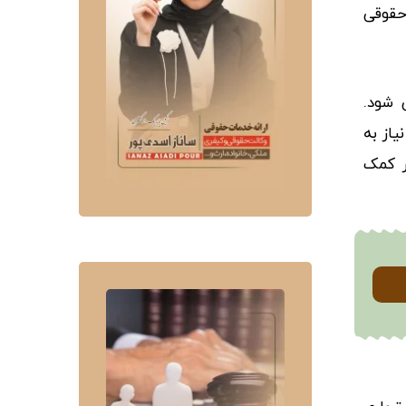
حقوقی
 شود.
از به
ر کمک