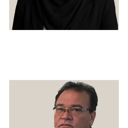
شقایق مهرافزا
منشی و پشتیبان